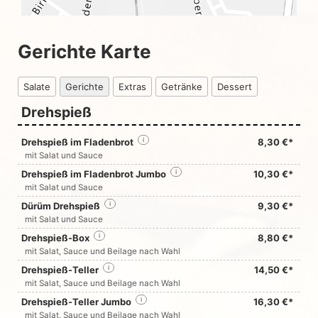
Gerichte Karte
Salate
Gerichte
Extras
Getränke
Dessert
Drehspieß
Drehspieß im Fladenbrot
i
8,30 €*
mit Salat und Sauce
Drehspieß im Fladenbrot Jumbo
i
10,30 €*
mit Salat und Sauce
Dürüm Drehspieß
i
9,30 €*
mit Salat und Sauce
Drehspieß-Box
i
8,80 €*
mit Salat, Sauce und Beilage nach Wahl
Drehspieß-Teller
i
14,50 €*
mit Salat, Sauce und Beilage nach Wahl
Drehspieß-Teller Jumbo
i
16,30 €*
mit Salat, Sauce und Beilage nach Wahl