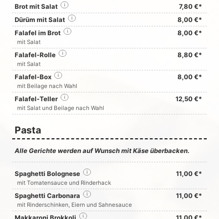
Brot mit Salat
i
7,80 €*
Dürüm mit Salat
i
8,00 €*
Falafel im Brot
i
8,00 €*
mit Salat
Falafel-Rolle
i
8,80 €*
mit Salat
Falafel-Box
i
8,00 €*
mit Beilage nach Wahl
Falafel-Teller
i
12,50 €*
mit Salat und Beilage nach Wahl
Pasta
Alle Gerichte werden auf Wunsch mit Käse überbacken.
Spaghetti Bolognese
i
11,00 €*
mit Tomatensauce und Rinderhack
Spaghetti Carbonara
i
11,00 €*
mit Rinderschinken, Eiern und Sahnesauce
Makkaroni Brokkoli
i
11,00 €*