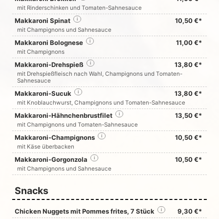
mit Rinderschinken und Tomaten-Sahnesauce
Makkaroni Spinat
i
10,50 €*
mit Champignons und Sahnesauce
Makkaroni Bolognese
i
11,00 €*
mit Champignons
Makkaroni-Drehspieß
i
13,80 €*
mit Drehspießfleisch nach Wahl, Champignons und Tomaten-
Sahnesauce
Makkaroni-Sucuk
i
13,80 €*
mit Knoblauchwurst, Champignons und Tomaten-Sahnesauce
Makkaroni-Hähnchenbrustfilet
i
13,50 €*
mit Champignons und Tomaten-Sahnesauce
Makkaroni-Champignons
i
10,50 €*
mit Käse überbacken
Makkaroni-Gorgonzola
i
10,50 €*
mit Champignons und Sahnesauce
Snacks
Chicken Nuggets mit Pommes frites, 7 Stück
i
9,30 €*