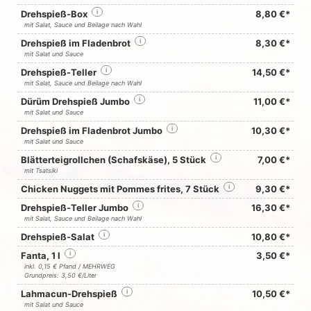
Drehspieß-Box
i
8,80 €*
mit Salat, Sauce und Beilage nach Wahl
Drehspieß im Fladenbrot
i
8,30 €*
mit Salat und Sauce
Drehspieß-Teller
i
14,50 €*
mit Salat, Sauce und Beilage nach Wahl
Dürüm Drehspieß Jumbo
i
11,00 €*
mit Salat und Sauce
Drehspieß im Fladenbrot Jumbo
i
10,30 €*
mit Salat und Sauce
Blätterteigrollchen (Schafskäse), 5 Stück
i
7,00 €*
mit Tsatsiki
Chicken Nuggets mit Pommes frites, 7 Stück
i
9,30 €*
Drehspieß-Teller Jumbo
i
16,30 €*
mit Salat, Sauce und Beilage nach Wahl
Drehspieß-Salat
i
10,80 €*
Fanta, 1 l
i
3,50 €*
inkl. 0,15 € Pfand / MEHRWEG
Grundpreis: 3,50 €/Liter
Lahmacun-Drehspieß
i
10,50 €*
mit Salat und Sauce