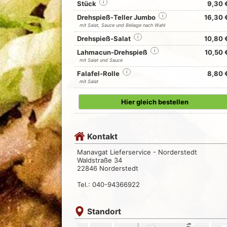
Stück
i
9,30 
Drehspieß-Teller Jumbo
i
16,30 
mit Salat, Sauce und Beilage nach Wahl
Drehspieß-Salat
i
10,80 
Lahmacun-Drehspieß
i
10,50 
mit Salat und Sauce
Falafel-Rolle
i
8,80 
mit Salat
Hier gleich bestellen
Kontakt
Manavgat Lieferservice - Norderstedt
Waldstraße 34
22846 Norderstedt
Tel.: 040-94366922
Standort