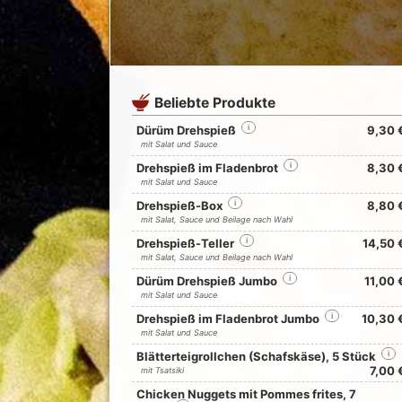
Beliebte Produkte
Dürüm Drehspieß
i
9,30 
mit Salat und Sauce
Drehspieß im Fladenbrot
i
8,30 
mit Salat und Sauce
Drehspieß-Box
i
8,80 
mit Salat, Sauce und Beilage nach Wahl
Drehspieß-Teller
i
14,50 
mit Salat, Sauce und Beilage nach Wahl
Dürüm Drehspieß Jumbo
i
11,00 
mit Salat und Sauce
Drehspieß im Fladenbrot Jumbo
i
10,30 
mit Salat und Sauce
Blätterteigrollchen (Schafskäse), 5 Stück
i
7,00 
mit Tsatsiki
Chicken Nuggets mit Pommes frites, 7