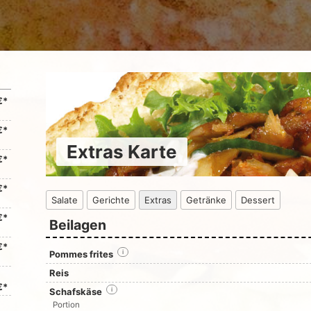
€*
€*
Extras Karte
€*
€*
Salate
Gerichte
Extras
Getränke
Dessert
€*
Beilagen
€*
Pommes frites
i
Reis
€*
Schafskäse
i
Portion