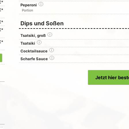
€*
Peperoni
i
€*
Portion
€*
Dips und Soßen
€*
Tsatsiki, groß
i
€*
Tsatsiki
i
Cocktailsauce
i
Scharfe Sauce
i
Jetzt hier best