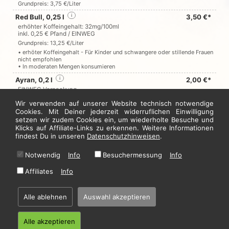
Grundpreis: 3,75 €/Liter
Red Bull, 0,25 l
i
3,50 €*
erhöhter Koffeingehalt: 32mg/100ml
inkl. 0,25 € Pfand / EINWEG
Grundpreis: 13,25 €/Liter
• erhöter Koffeingehalt - Für Kinder und schwangere oder stillende Frauen
nicht empfohlen
• In moderaten Mengen konsumieren
Ayran, 0,2 l
i
2,00 €*
EINWEG Verpackung
Grundpreis: 8,00 €/Liter
Wir verwenden auf unserer Website technisch notwendige
Cookies. Mit Deiner jederzeit widerruflichen Einwilligung
setzen wir zudem Cookies ein, um wiederholte Besuche und
Jetzt hier bestellen
Klicks auf Affiliate-Links zu erkennen. Weitere Informationen
findest Du in unseren
Datenschutzhinweisen
.
Notwendig
Info
Besuchermessung
Info
* Alle Preise in Euro inkl. gesetzl. MwSt. Abbildungen können ggf. abweichen.
Informationen zu Inhalts- und Zusatzstoffen finden Sie unter
i
Affiliates
Info
Alle ablehnen
Auswahl akzeptieren
Home
·
Impressum
·
Datenschutzhinweise
·
AGB
© 2026 Manavgat Lieferservice - Hosting by
restablo.de
Alle akzeptieren