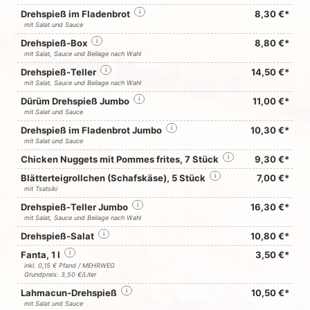
Drehspieß im Fladenbrot
i
8,30 €*
mit Salat und Sauce
Drehspieß-Box
i
8,80 €*
mit Salat, Sauce und Beilage nach Wahl
Drehspieß-Teller
i
14,50 €*
mit Salat, Sauce und Beilage nach Wahl
Dürüm Drehspieß Jumbo
i
11,00 €*
mit Salat und Sauce
Drehspieß im Fladenbrot Jumbo
i
10,30 €*
mit Salat und Sauce
Chicken Nuggets mit Pommes frites, 7 Stück
i
9,30 €*
Blätterteigrollchen (Schafskäse), 5 Stück
i
7,00 €*
mit Tsatsiki
Drehspieß-Teller Jumbo
i
16,30 €*
mit Salat, Sauce und Beilage nach Wahl
Drehspieß-Salat
i
10,80 €*
Fanta, 1 l
i
3,50 €*
inkl. 0,15 € Pfand / MEHRWEG
Grundpreis: 3,50 €/Liter
Lahmacun-Drehspieß
i
10,50 €*
mit Salat und Sauce